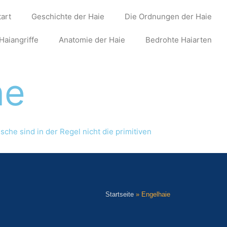
tart
Geschichte der Haie
Die Ordnungen der Haie
Haiangriffe
Anatomie der Haie
Bedrohte Haiarten
ne
che sind in der Regel nicht die primitiven
Startseite
»
Engelhaie