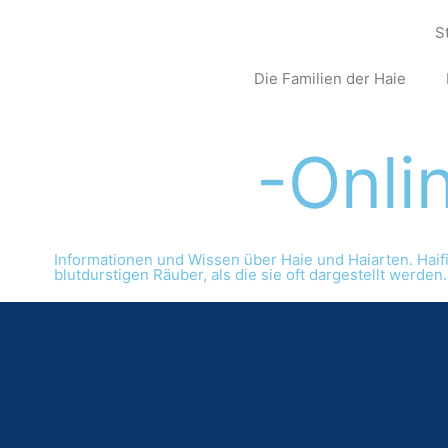
S
Die Familien der Haie
Haie
-Onli
Informationen und Wissen über Haie und Haiarten. Haifis
blutdurstigen Räuber, als die sie oft dargestellt werden.