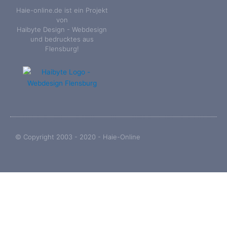
Haie-online.de ist ein Projekt
von
Haibyte Design - Webdesign
und bedrucktes aus
Flensburg!
© Copyright 2003 - 2020 - Haie-Online