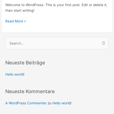
Welcome to WordPress. This is your first post. Edit or delete it,
then start writing!
Read More »
S
u
c
Neueste Beiträge
h
e
Hello world!
n
n
Neueste Kommentare
a
c
A WordPress Commenter
zu
Hello world!
h
: