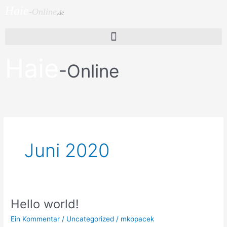
Zum
Haie
-Online
.de
Inhalt
springen
Menü
Haie
-Online
Juni 2020
Hello world!
Hello
world!
Ein Kommentar
/
Uncategorized
/
mkopacek